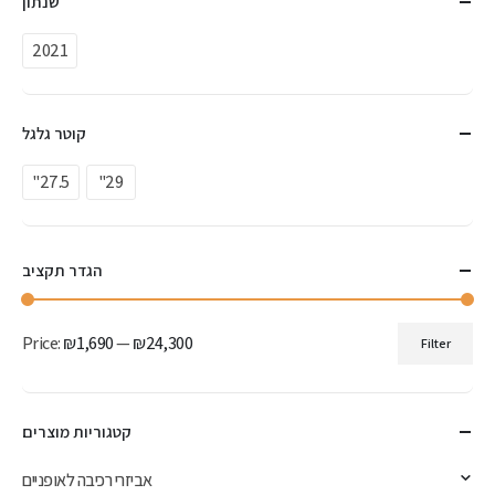
שנתון
2021
קוטר גלגל
"27.5
"29
הגדר תקציב
Price:
₪1,690
—
₪24,300
Filter
Min
Max
price
price
קטגוריות מוצרים
אביזרי רכיבה לאופניים