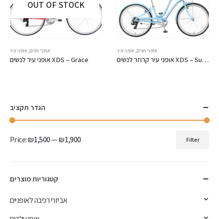
OUT OF STOCK
אופני נשים
,
אופני עיר
אופני נשים
,
אופני עיר
אופני עיר קרוזר לנשים XDS – Sunrise
אופני עיר לנשים XDS – Grace
הגדר תקציב
Price:
₪1,500
—
₪1,900
Filter
Min
Max
price
price
קטגוריות מוצרים
אביזרי רכיבה לאופניים
אופני ילדים