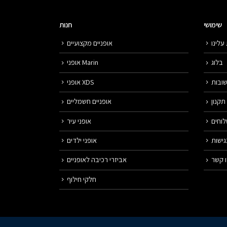
שימושי
חנות
עלינו
אופניים מקצועיים
בלוג
אופני Marin
ובות
אופני XDS
תקנון
אופניים חשמליים
לוחים
אופני עיר
ישות
אופני ילדים
 קשר
אביזרי רכיבה לאופניים
חלקי חילוף