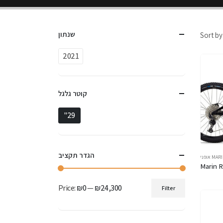
שנתון
Sort by
2021
קוטר גלגל
"29
הגדר תקציב
ני MARIN
Marin R
Price:
₪0
—
₪24,300
Filter
Min
Max
price
price