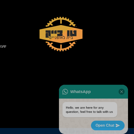
WhatsApp
Hello, we are here for any
question, feel free to talk with us
Open Chat