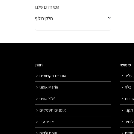
המיוחדים שלנו
חלקי חילוף
שימושי
חנות
עלינו
אופניים מקצועיים
בלוג
אופני Marin
ובות
אופני XDS
תקנון
אופניים חשמליים
לוחים
אופני עיר
ישות
אופני ילדים