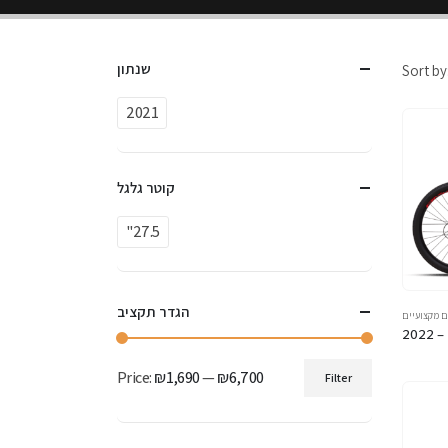
שנתון
Sort by
2021
קוטר גלגל
"27.5
הגדר תקציב
ם מקצועיים
2022 –
Price:
₪1,690
—
₪6,700
Filter
Min
Max
price
price