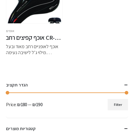
אוכפים
אוכף קפיצים רחב CR-762 סרפס
אוכף לאופניים רחב מאוד ובעל
מילוי ג’ל לישיבה נעימה.
האוכף מתאים במיוחד עבור
אופני עיר ואופניים חשמליים.
בעל קפיצי נוחות וריפוד ג’ל מלא
איכותי ונעים.
הגדר תקציב
Price:
₪180
—
₪190
Filter
Min
Max
price
price
קטגוריות מוצרים